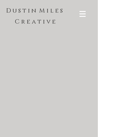
D u s t i n M i l e s
C r e a t i v e